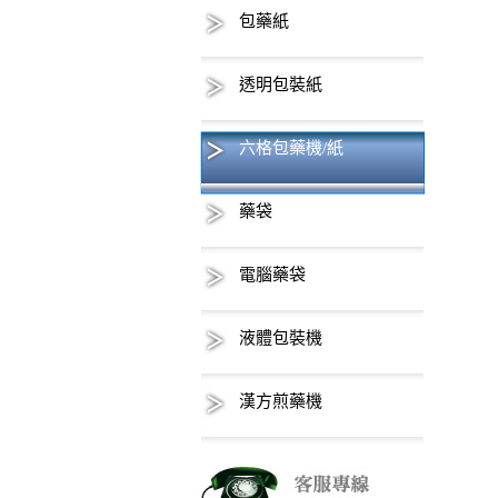
包藥紙
透明包裝紙
六格包藥機/紙
藥袋
電腦藥袋
液體包裝機
漢方煎藥機