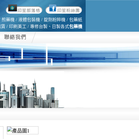
 煎藥機 / 液體包裝機 / 錠劑粉粹機 / 包藥紙
 / 印刷美工 / 專修台製、日製各式
包藥機