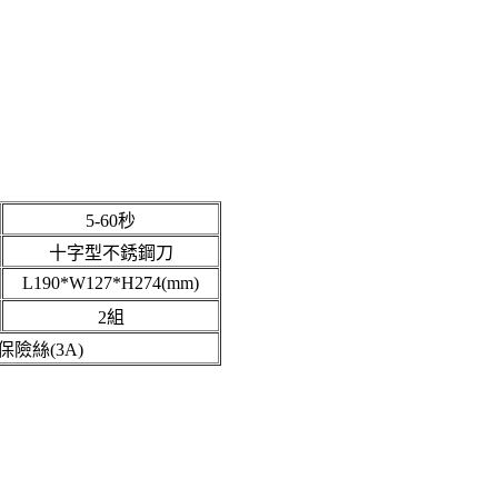
5-60秒
十字型不銹鋼刀
L190*W127*H274(mm)
2組
險絲(3A)