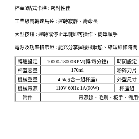
杯蓋3點式卡榫 : 密封性佳
工業級高轉速馬達 : 運轉寂靜、壽命長
大型按鈕 : 運轉或停止單鍵即可操作、簡單順手
電源及功率指示燈 : 能充分掌握機械狀態、縮短維修時間
轉速設定
10000-18000RPM(轉/每分鐘)
時間設定
170ml
杯蓋容量
粉碎刀片
機械重量
4.5kg(含一組杯座)
外型尺寸
110V 60Hz 1A(90W)
機械電源
杯座組
附件
電源線、毛刷、板手、備用保