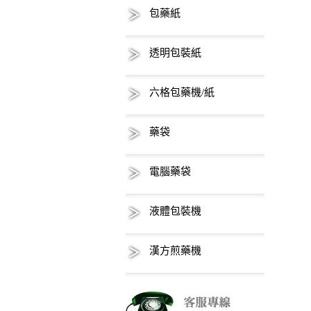
包藥紙
透明包裝紙
六格包藥機/紙
藥袋
電腦藥袋
液體包裝機
漢方煎藥機