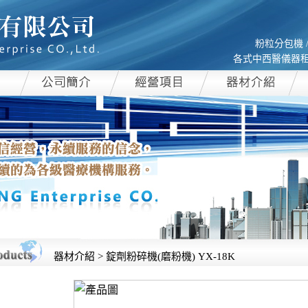
粉粒分包機 /
各式中西醫儀器租賃
器材介紹 > 錠劑粉碎機(磨粉機) YX-18K