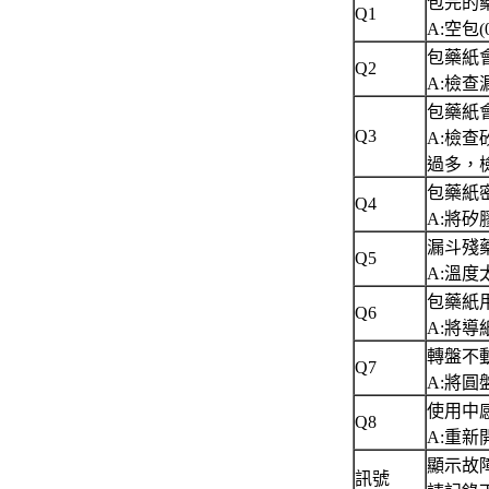
包完的
Q1
A:空包
包藥紙
Q2
A:檢
包藥紙
Q3
A:檢
過多，
包藥紙
Q4
A:將
漏斗殘
Q5
A:溫
包藥紙
Q6
A:將
轉盤不
Q7
A:將
使用中
Q8
A:重
顯示故障
訊號