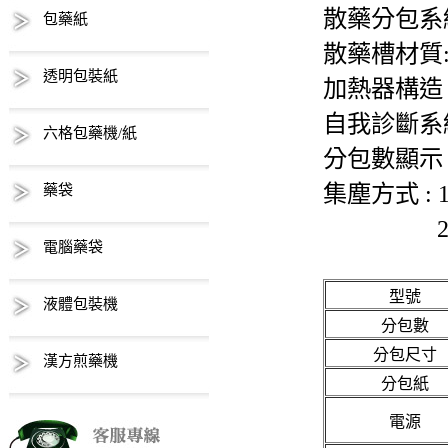
散藥分包系統
包藥紙
散藥槽材質
透明包裝紙
加熱器構造
自我診斷系
六格包藥機/紙
分包數顯示 
集塵方式 :
藥袋
2.吸
電腦藥袋
型號
液體包裝機
分包數
分包尺寸
漢方煎藥機
分包紙
電源