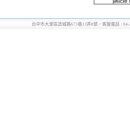
請記錄
台中市大里區塗城路673巷13弄8號，客服電話 : 04-24