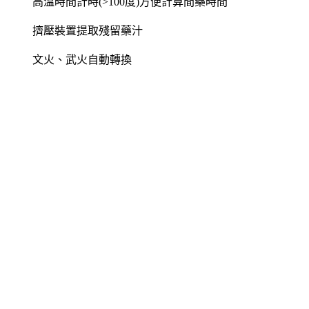
高溫時間計時(>100度)方便計算間藥時間
擠壓裝置提取殘留藥汁
文火、武火自動轉換