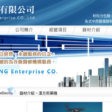
粉粒分包機 /
各式中西醫儀器租賃
器材介紹 > 漢方煎藥機