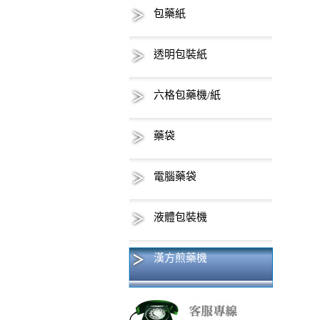
包藥紙
透明包裝紙
六格包藥機/紙
藥袋
電腦藥袋
液體包裝機
漢方煎藥機