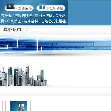
 煎藥機 / 液體包裝機 / 錠劑粉粹機 / 包藥紙
 / 印刷美工 / 專修台製、日製各式
包藥機